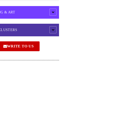
NG & ART
CLUSTERS
WRITE TO US