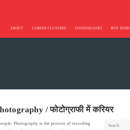
ABOUT
CAREER CLUSTERS
COUNSELLORS
BUY H100
otography / फोटोग्राफी में करियर
 people. Photography is the process of recording