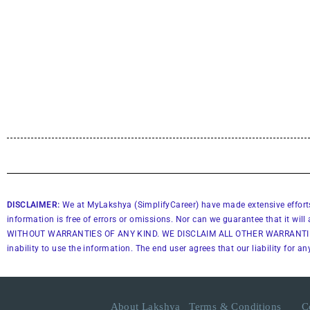
DISCLAIMER:
We at MyLakshya (SimplifyCareer) have made extensive efforts 
information is free of errors or omissions. Nor can we guarantee that it 
WITHOUT WARRANTIES OF ANY KIND. WE DISCLAIM ALL OTHER WARRANTIES AND
inability to use the information. The end user agrees that our liability for
About Lakshya
Terms & Conditions
C