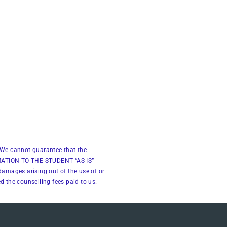
 We cannot guarantee that the
FORMATION TO THE STUDENT “AS IS”
ages arising out of the use of or
d the counselling fees paid to us.