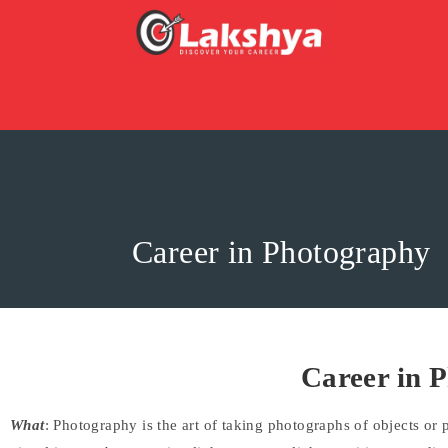
Career in Photography
Career in Ph
What
: Photography is the art of taking photographs of objects or