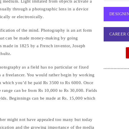
ng medium. Light imitated from objects activate a
usually through a photographic lens in a device
DESIGNI
cally or electronically.
ification of the mind. Photography is an art form
CAREER 
y that can be made money-making by going
as made in 1825 by a French inventor, Joseph
hultz.
otography as a field has no particular or fixed
 as a freelancer. You would rather begin by working
s in which you’d be paid Rs 3500 to Rs 6000. Once
e range can be from Rs 10,000 to Rs 30,000. Fields
elds. Beginnings can be made at Rs. 15,000 which
pher might not have appealed too many but today
nication and the growing importance of the media