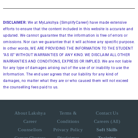
DISCLAIMER:
We at MyLakshya (SimplifyCareer) have made extensive
efforts to ensure that the content included in this website is accurate and
updated. We cannot guarantee that the information is free of errors or
omissions. Nor can we guarantee that it will achieve any specific purpose.
In other words, WE ARE PROVIDING THE INFORMATION TO THE STUDENT
“AS IS” WITHOUT WARRANTIES OF ANY KIND. WE DISCLAIM ALL OTHER
WARRANTIES AND CONDITIONS, EXPRESS OR IMPLIED. We are not liable
for any type of damages arising out of the use of or inability to use the
information. The end user agrees that our liability for any kind of
damages, no matter what they are or who caused them will not exceed
the counselling fees paid to us.
About Lakshya
Terms &
Contact Us
Career
Conditions
Careers (All)
Counsellors
Privacy Policy
Soft Skills